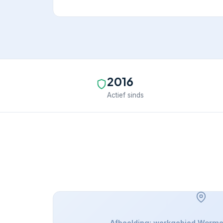
2016
Actief sinds
Afbeelding: werkgebied Worme