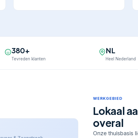
380+
NL
Tevreden klanten
Heel Nederland
WERKGEBIED
Lokaal aa
overal
Onze thuisbasis l
rveer & Zaanstreek