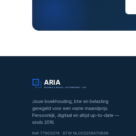
ARIA
BUSINESS ADVICE · ACCOUNTANCY · TAX
Jouw boekhouding, btw en belasting
geregeld voor een vaste maandprijs.
Persoonlijk, digitaal en altijd up-to-date —
sinds 2016.
KvK 77903374 · BTW NL003259470B68